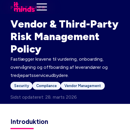
POLITIKKER
Vendor & Third-Party
Risk Management
Policy
Fastlægger kravene til vurdering, onboarding,
overvågning og offboarding af leverandører og
tredjepartsserviceudbydere.
Security
Compliance
Vendor Management
Sidst opdateret: 28. marts 2026
Introduktion